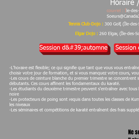
Horaire 
courriel :
Î
le-des-
Soeurs@CanadaJ
Tennis Club-Dojo
:
300 Golf, (Île-de
Elgar Dojo :
260 Elgar, (Île-des
Session d&#39;automne
Session
-L'horaire est flexible; ce qui signifie que tant que vous vous entra
choisir votre jour de formation, et si vous manquez votre cours, vou
-Les cours de ceinture blanche du premier trimestre se concentrent s
débutants. Ces cours affinent les fondamentaux du karaté.
-Les étudiants du deuxième trimestre peuvent s'entraîner avec tous l
noire
-Les protecteurs de poing sont requis dans toutes les classes de Kumi
les niveaux
-Les séminaires et compétitions de karaté entraînent des frais suppl
Ne s