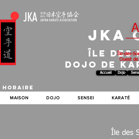
A
JKA 
Île des
Île-des-So
Ouest de l
DOJO DE KA
Accueil
Dojo
Sens
Horaire
MAISON
DOJO
SENSEI
KARATÉ
Île des 