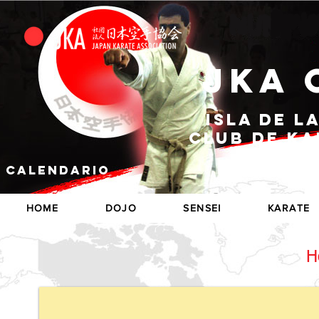
JKA 
Isla de l
CLUB DE K
calendario
HOME
DOJO
SENSEI
KARATE
H