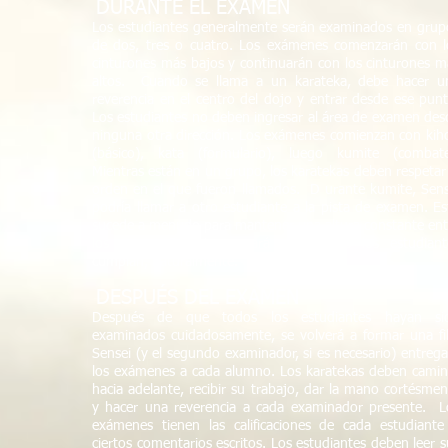
DURANTE EL EXAMEN
​
Los estudiantes generalmente serán examinados en grup
de dos, tres o cuatro. Los exámenes comenzarán con l
cinturones más bajos y continuarán con los cinturones m
altos.
Cuando se llama a un karateka, debe hacer u
reverencia en el centro del dojo y entrar desde ese punt
Los estudiantes no deben ingresar al área de examen des
ninguna otra dirección. Los exámenes comienzan con kih
(básico), kata (formulario), luego kumite (combate
Mientras están en un grupo, los karatekas deben respetar 
orden en el que fueron llamados.
D
urante kumite, Sens
podría llamar a otro estudiante a la pista de examen. Es
sucede a menudo para mantener una altura constante ent
los pares. Sensei esperará que todos los estudiant
cumplan, naturalmente.
DESPUÉS DEL EXAMEN
​
Después de que todos los estudiantes hayan si
examinados cuidadosamente, se volverá a formar una fil
Sensei (y el segundo examinador, si es necesario) entrega
los exámenes a cada alumno. Los karatekas deben camin
hacia adelante, recibir su trabajo, dar la mano cortésmen
y hacer una reverencia a cada examinador presente.
L
exámenes tienen las calificaciones de cada estudiante
ciertos comentarios escritos. Los estudiantes deben leer s