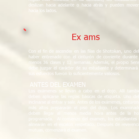
deslizan hacia adelante o hacia atrás y pueden mover
hacia los lados.
Ex
ams
Con el fin de ascender en las filas de Shotokan, uno de
haber entrenado con el cinturón de corriente durante 
menos 36 clases y 12 semanas. Además, el propio Sens
debe juzgar el carácter de su estudiante y determinará 
sus esfuerzos fueron lo suficientemente valiosos.
ANTES DEL EXAMEN
​
Los exámenes se llevan a cabo en el dojo. Allí tambi
deben aplicarse las reglas básicas de etiqueta. Uno de
inclinarse al entrar y salir. Antes de los exámenes, cinturo
más altos prepararán el piso del dojo. Los examinad
deben llegar al menos media hora antes de la ho
programada.
Al comienzo del examen, los estudiantes 
alinearán en el escalón respetado. Después de reverenci
mutuas, comenzará el examen.