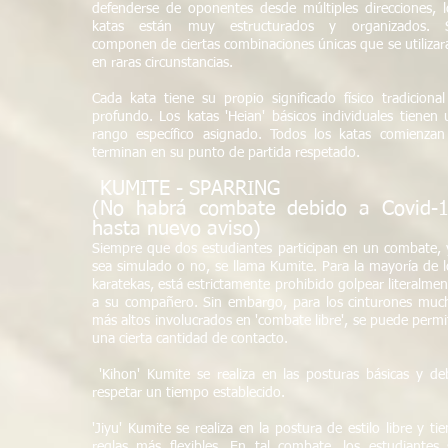
defenderse de oponentes desde múltiples direcciones, l
katas están muy estructurados y organizados. 
componen de ciertas combinaciones únicas que se utilizar
en raras circunstancias.
Cada kata tiene su propio significado físico tradicional
profundo. Los katas 'Heian' básicos individuales tienen 
rango específico asignado. Todos los katas comienzan
terminan en su punto de partida respetado.
KUMITE - SPARRING
(No habrá combate debido a Covid-
hasta nuevo aviso)
Siempre que dos estudiantes participan en un combate, 
sea simulado o no, se llama Kumite. Para la mayoría de l
karatekas, está estrictamente prohibido golpear literalmen
a su compañero. Sin embargo, para los cinturones muc
más altos involucrados en 'combate libre', se puede permit
una cierta cantidad de contacto.
​
'Kihon' Kumite se realiza en las posturas básicas y de
respetar un tiempo establecido.
'Jiyu' Kumite se realiza en la postura de estilo libre y ti
reglas más flexibles. En tal combate, los estudiantes 