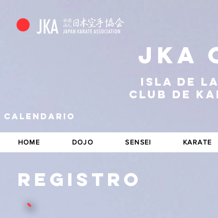
JKA 
Isla de l
CLUB DE K
calendario
HOME
DOJO
SENSEI
KARATE
Registro