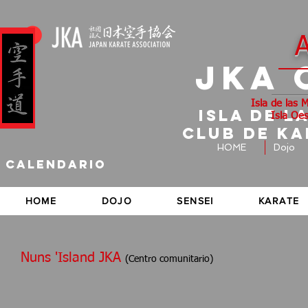
A
JKA 
Isla de las 
Isla de l
Isla Oes
CLUB DE K
HOME
Dojo
calendario
HOME
DOJO
SENSEI
KARATE
Nuns 'Island JKA
(Centro comunitario)