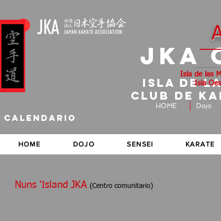
A
JKA 
Isla de las 
Isla de l
Isla Oes
CLUB DE K
HOME
Dojo
calendario
HOME
DOJO
SENSEI
KARATE
Nuns 'Island JKA
(Centro comunitario)