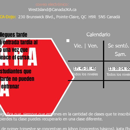
correo electrónico:
WestIsland@CanadaJKA.ca
CA-Dojo:
230 Brunswick Blvd., Pointe-Claire, QC
H9R
5N5 Canadá
llegues tarde
Calendario
 entrada tardía al
ARA
Vie. | Ven.
Se sentó.
o una vez que
Sam.
ence el curso.
17: 45-18: 45
13: 00-14: 0
estudiantes que
A
Todos los niveles
Todos los nivel
 tarde no pueden
entrenar
 significa que, siempre que entrenes en la cantidad de clases que te inscrib
pierdes tu clase puedes recuperarlo en una clase diferente.
o de primer trimestre se concentran en kihon (conceptos básicos), kata (f