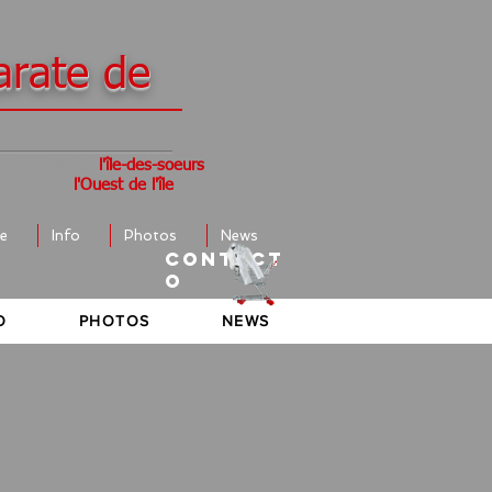
arate de
l'île-des-soeurs
 Karate JKA de
l'Ouest de l'île
ate JKA de
te
Info
Photos
News
CONTACT
O
O
PHOTOS
NEWS