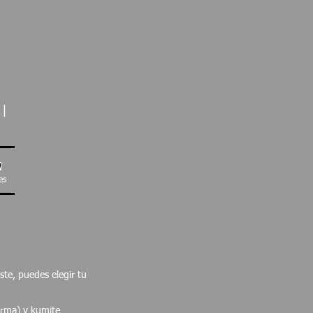
 |
0
es
iste, puedes elegir tu
orma) y kumite