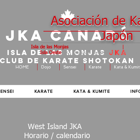
Asociación de K
JKA CANADÁ
Japón
Isla de las Monjas
-JKA Shotokan Karate Club
|
Club de
Isla de las Monjas
JKA
Isla Oeste
-JKA Shotokan Karate Club
|
Club de Kar
CLUB DE KARATE SHOTOKAN
HOME
Dojo
Sensei
Karate
Kata & Kumi
SENSEI
KARATE
KATA & KUMITE
INF
West Island JKA ​
Horario / calendario