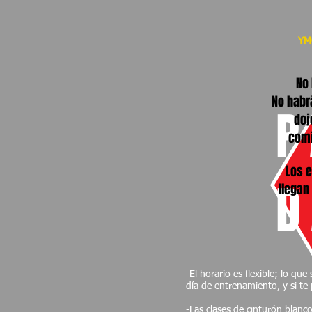
YM
No 
No habrá
P
doj
comi
Los 
D
llegan
-El horario es flexible; lo que
día de entrenamiento, y si te 
-Las clases de cinturón blanc