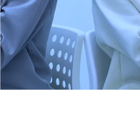
Accueil
Inscription
Dojo
Photos
Sensei
Karaté