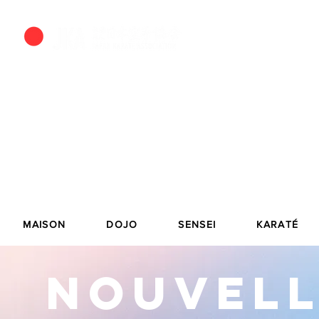
JKA 
Île des
DOJO DE KA
Horaire
MAISON
DOJO
SENSEI
KARATÉ
NOUVELL