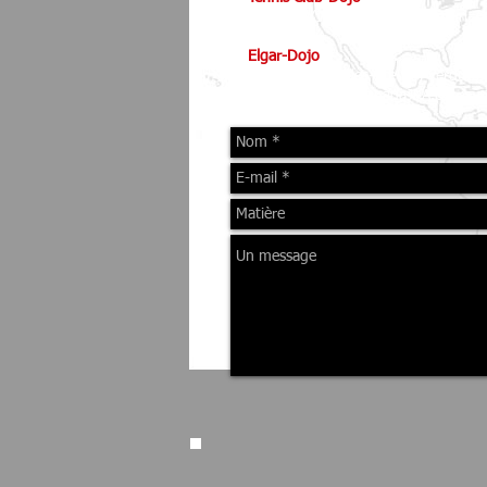
300 Golf, (Île-des-Sœurs) Verdun,
Elgar-Dojo
260 Elgar, (Île-des-Sœurs) Verdun
Î
le-des-Soeurs@CanadaJKA.ca