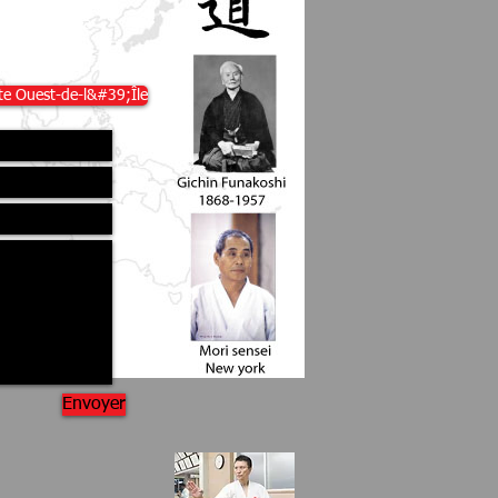
9R 5N5 Canada
te Ouest-de-l&#39;Île
Envoyer