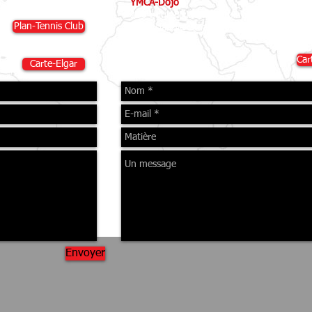
YMCA-Dojo
 QC H3E 1A8 Canada
230 boul. Brunswick, Pointe-Claire, QC H
Plan-Tennis Club
WestIsland@CanadaJKA.ca
, QC H3E 1C9 Canada
Car
Carte-Elgar
Envoyer