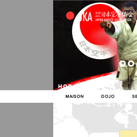
DO
Horaire
MAISON
DOJO
S