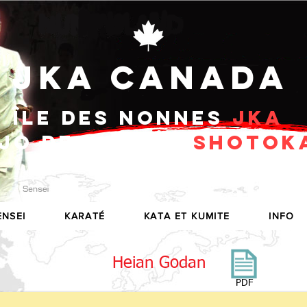
JKA CANADA
Île des Nonnes
JKA
JO DE KARATÉ
SHOTOK
ENSEI
KARATÉ
KATA ET KUMITE
INFO
Heian Godan
PDF